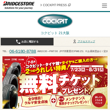
COCKPIT PRESS
コクピット 21大阪
アクセスマップ
お店に電話する
06-6180-8788
TEL
AM10:30～PM7:00（PIT作業受付:PM6:15）※お昼休憩あり / 