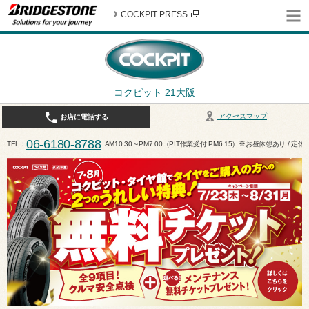
COCKPIT PRESS
コクピット 21大阪
アクセスマップ
お店に電話する
06-6180-8788
TEL
AM10:30～PM7:00（PIT作業受付:PM6:15）※お昼休憩あり / 