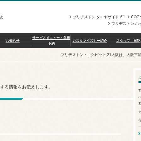
阪
ブリヂストン タイヤサイト
COCK
ブリヂストン ホ
サービスメニュー・各種
お知らせ
カスタマイズカー紹介
スタッフ 日記
予約
ブリヂストン・コクピット 21大阪は、大阪市
する情報をお伝えします。
T
A