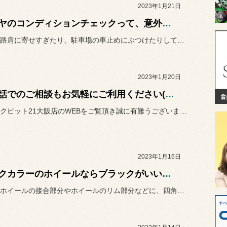
2023年1月21日
タイヤのコンディションチェックって、意外に忘れがち。ならばそんなタイヤの点検は、当店におまかせください。当店ではクルマの安全走行に欠かせないタイヤのチェックを「タイヤセーフティー点検」として、空気圧、偏摩耗、外傷、残溝の4項目にわたり無料で実施しています。ここではその点検内容をご紹介しましょう。
クルマを路肩に寄せすぎたり、駐車場の車止めにぶつけたりして、お気に...
2023年1月20日
お電話でのご相談もお気軽にご利用ください(^^♪
いつもコクピット21大阪店のWEBをご覧頂き誠に有難うございます(...
2023年1月16日
ダークカラーのホイールならブラックがいいかも。バランスウェイトは快適な走行に欠かせません!!
タイヤとホイールの接合部分やホイールのリム部分などに、四角いおもり...