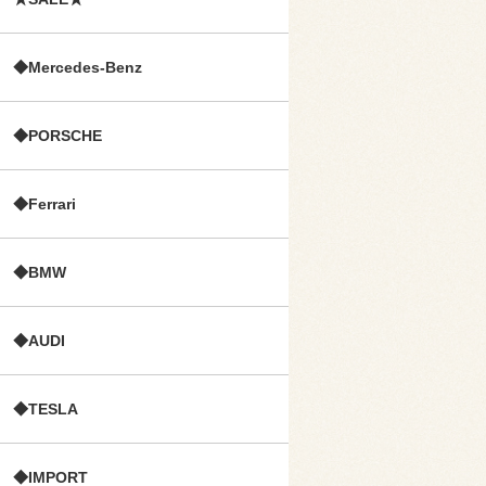
◆Mercedes-Benz
◆PORSCHE
◆Ferrari
◆BMW
◆AUDI
◆TESLA
◆IMPORT