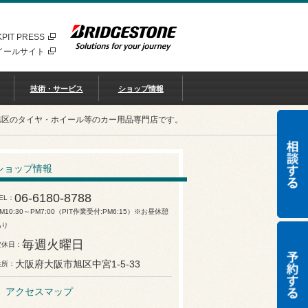
PIT PRESS
イールサイト
技術・サービス
ショップ情報
旭区のタイヤ・ホイール等のカー用品専門店です。
ショップ情報
06-6180-8788
EL
M10:30～PM7:00（PIT作業受付:PM6:15）※お昼休憩
あり
毎週火曜日
定休日
大阪府大阪市旭区中宮1-5-33
住所
アクセスマップ