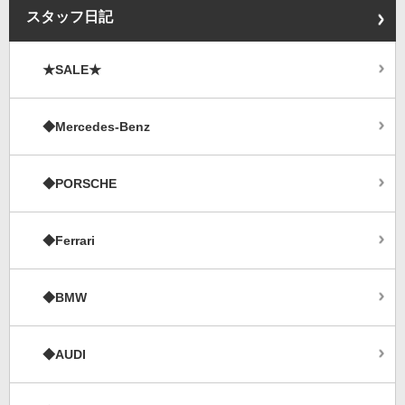
スタッフ日記
★SALE★
◆Mercedes-Benz
◆PORSCHE
◆Ferrari
◆BMW
◆AUDI