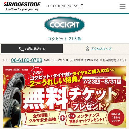
COCKPIT PRESS
コクピット 21大阪
アクセスマップ
お店に電話する
06-6180-8788
TEL
AM10:30～PM7:00（PIT作業受付:PM6:15）※お昼休憩あり / 