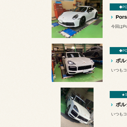
◆PO
Por
今回はPor
◆PO
★S