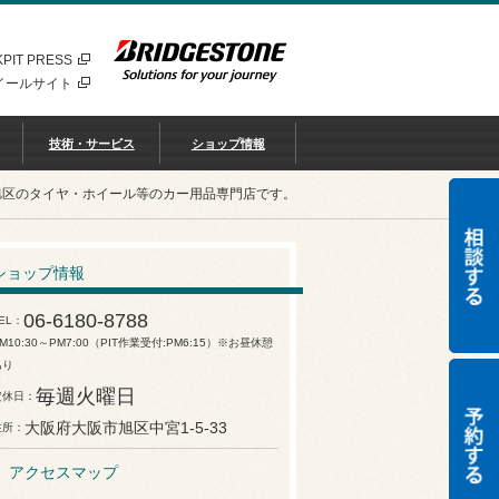
PIT PRESS
イールサイト
技術・サービス
ショップ情報
旭区のタイヤ・ホイール等のカー用品専門店です。
ショップ情報
06-6180-8788
EL
M10:30～PM7:00（PIT作業受付:PM6:15）※お昼休憩
あり
毎週火曜日
定休日
大阪府大阪市旭区中宮1-5-33
住所
アクセスマップ