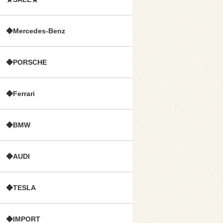
◆Mercedes-Benz
◆PORSCHE
◆Ferrari
◆BMW
◆AUDI
◆TESLA
◆IMPORT