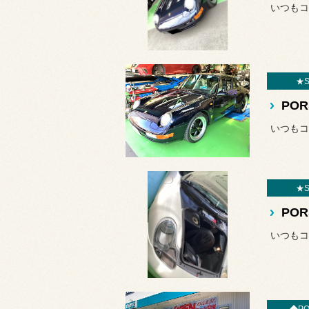
★S
★S