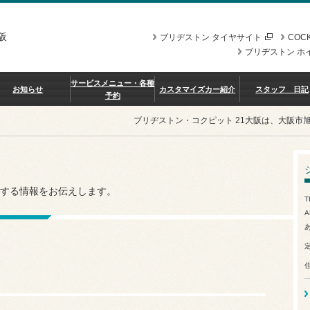
阪
ブリヂストン タイヤサイト
COCK
ブリヂストン ホ
サービスメニュー・各種
お知らせ
カスタマイズカー紹介
スタッフ 日記
予約
ブリヂストン・コクピット 21大阪は、大阪市
する情報をお伝えします。
T
A