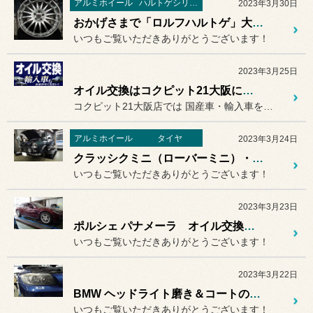
アルミホイール
ハルトゲシリーズ
2023年3月30日
おかげさまで「ロルフハルトゲ」大好評です！ Rolfhartge F16 RSF
いつもご覧いただきありがとうございます！
2023年3月25日
オイル交換はコクピット21大阪におまかせください
コクピット21大阪店では 国産車・輸入車を問わず
アルミホイール
タイヤ
2023年3月24日
クラッシクミニ（ローバーミニ）・タイヤ＆ホイールお取り付け＆足回りリフレッシュ、etc... Mini
いつもご覧いただきありがとうございます！
2023年3月23日
ポルシェ パナメーラ オイル交換のご紹介 PORSCHE Panamera
いつもご覧いただきありがとうございます！
2023年3月22日
BMW ヘッドライト磨き＆コートのご紹介！
いつもご覧いただきありがとうございます！