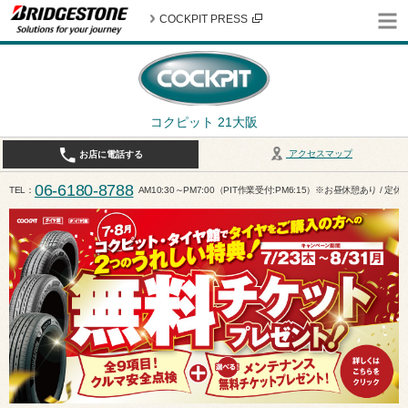
COCKPIT PRESS
コクピット 21大阪
アクセスマップ
お店に電話する
06-6180-8788
TEL
AM10:30～PM7:00（PIT作業受付:PM6:15）※お昼休憩あり / 