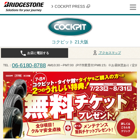
COCKPIT PRESS
コクピット 21大阪
アクセスマップ
お店に電話する
06-6180-8788
TEL
AM10:30～PM7:00（PIT作業受付:PM6:15）※お昼休憩あり / 