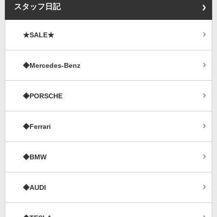
スタッフ日記
★SALE★
◆Mercedes-Benz
◆PORSCHE
◆Ferrari
◆BMW
◆AUDI