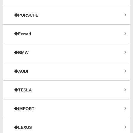
◆PORSCHE
◆Ferrari
◆BMW
◆AUDI
◆TESLA
◆IMPORT
◆LEXUS