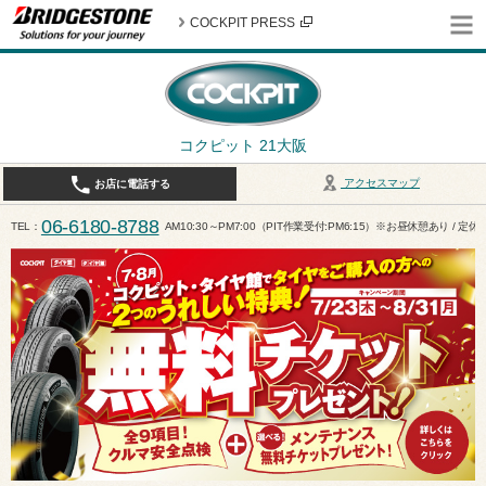
COCKPIT PRESS
コクピット 21大阪
アクセスマップ
お店に電話する
06-6180-8788
TEL
AM10:30～PM7:00（PIT作業受付:PM6:15）※お昼休憩あり / 