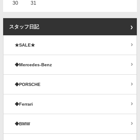
30
31
スタッフ日記
★SALE★
◆Mercedes-Benz
◆PORSCHE
◆Ferrari
◆BMW