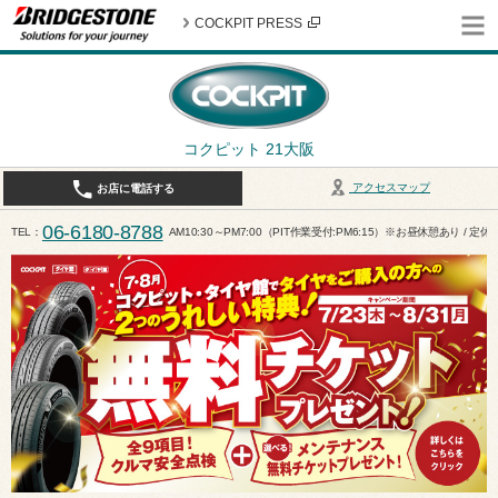
COCKPIT PRESS
コクピット 21大阪
アクセスマップ
お店に電話する
06-6180-8788
TEL
AM10:30～PM7:00（PIT作業受付:PM6:15）※お昼休憩あり / 