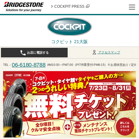
COCKPIT PRESS
コクピット 21大阪
アクセスマップ
お店に電話する
06-6180-8788
TEL
AM10:30～PM7:00（PIT作業受付:PM6:15）※お昼休憩あり / 