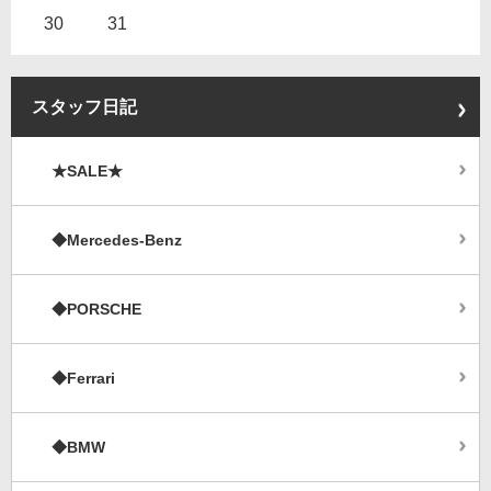
30
31
スタッフ日記
★SALE★
◆Mercedes-Benz
◆PORSCHE
◆Ferrari
◆BMW