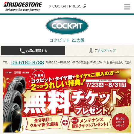
COCKPIT PRESS
コクピット 21大阪
アクセスマップ
お店に電話する
06-6180-8788
TEL
AM10:30～PM7:00（PIT作業受付:PM6:15）※お昼休憩あり / 