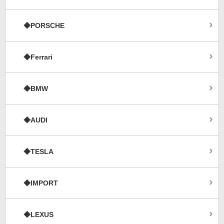
◆PORSCHE
◆Ferrari
◆BMW
◆AUDI
◆TESLA
◆IMPORT
◆LEXUS