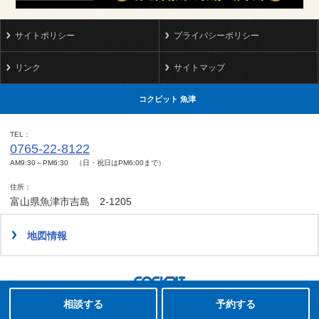
サイトポリシー
プライバシーポリシー
リンク
サイトマップ
コクピット 魚津
TEL
0765-22-8122
AM9:30～PM6:30 （日・祝日はPM6:00まで）
住所
富山県魚津市吉島 2-1205
地図情報
タイヤ点検・安全点検/タイヤ履き替え/オイル交換/その他ピット作業の予約
Copyright(C)2008-2022 COCKPIT UOZU.All rights reserved.
相談する
予約する