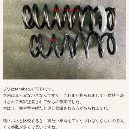
ブツはtanabeのUP210です。
本来は真っ赤なバネなんですが、これまた拘られまして一度持ち帰
りされて自家塗装されてからの作業でした。
やはり、赤や青や緑だと少し敬遠される方がおられますね。
純正バネと比較すると、重たい車両をアゲなければならないので太
くて巻数が多くて長いですね。