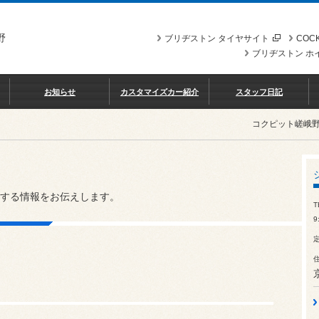
野
ブリヂストン タイヤサイト
COCK
ブリヂストン ホ
お知らせ
カスタマイズカー紹介
スタッフ日記
コクピット嵯峨
する情報をお伝えします。
T
9