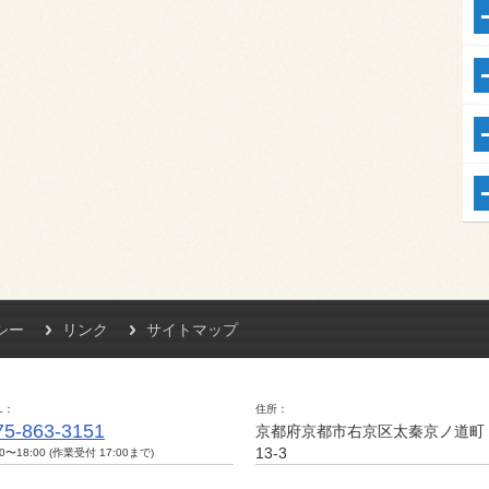
シー
リンク
サイトマップ
L
住所
75-863-3151
京都府京都市右京区太秦京ノ道町
13-3
00〜18:00 (作業受付 17:00まで)