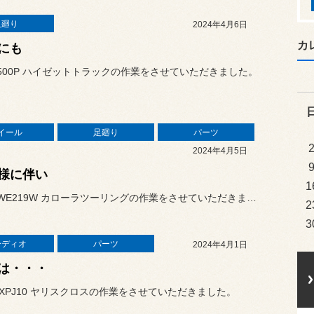
足廻り
2024年4月6日
カ
にも
500P ハイゼットトラックの作業をさせていただきました。
イール
足廻り
パーツ
2024年4月5日
様に伴い
1
本日はZWE219W カローラツーリングの作業をさせていただきまし...
2
3
ーディオ
パーツ
2024年4月1日
は・・・
XPJ10 ヤリスクロスの作業をさせていただきました。