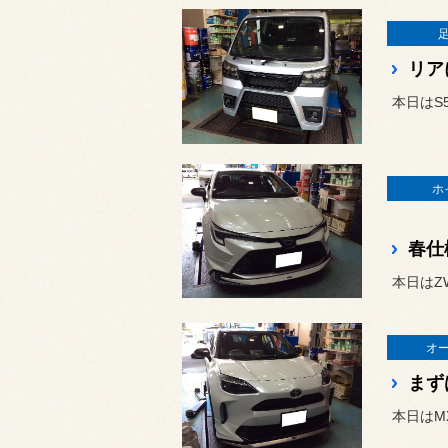
リア
本日はS
ホ
春仕
オ
まず
本日はM