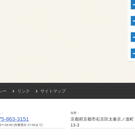
シー
リンク
サイトマップ
L
住所
75-863-3151
京都府京都市右京区太秦京ノ道町
13-3
00〜18:00 (作業受付 17:00まで)