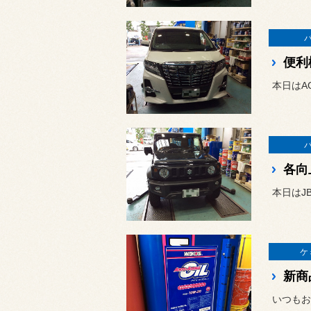
便利
本日はA
各向
本日はJ
ケ
新商