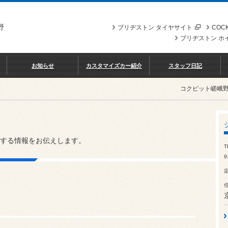
野
ブリヂストン タイヤサイト
COCK
ブリヂストン ホ
お知らせ
カスタマイズカー紹介
スタッフ日記
コクピット嵯峨
する情報をお伝えします。
T
9