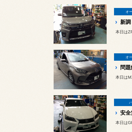
オ
新調
本日はZ
オ
問題
本日はM
安全
本日はG