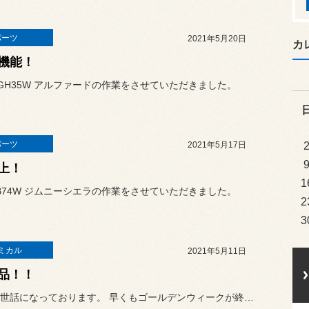
パーツ
2021年5月20日
カ
機能！
GH35W アルファードの作業をさせていただきました。
パーツ
2021年5月17日
上！
1
B74W ジムニーシエラの作業をさせていただきました。
2
3
ミカル
2021年5月11日
品！！
いつもお世話になっております。 早くもゴールデンウィークが終わっ...