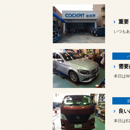
重要
需要
本日はW
良い
本日はE