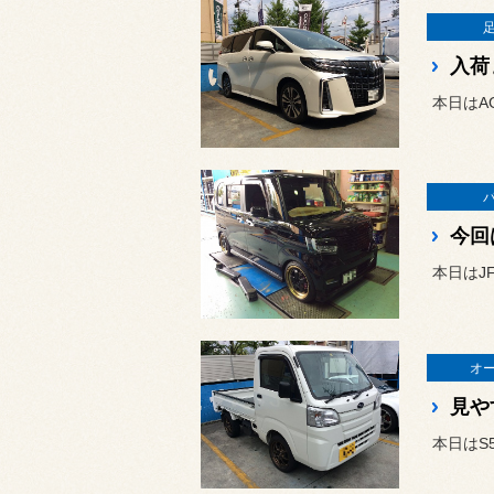
入荷
本日はA
今回
本日はJ
オ
見や
本日はS