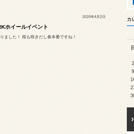
2020年4月2日
カ
RKホイールイベント
りました！ 桜も咲きだし春本番ですね！
1
2
3