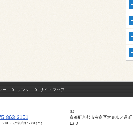
シー
リンク
サイトマップ
L
住所
75-863-3151
京都府京都市右京区太秦京ノ道町
13-3
00〜18:00 (作業受付 17:00まで)