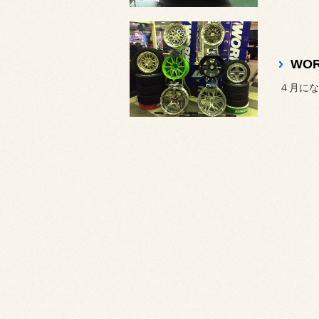
WO
４月にな