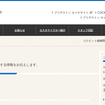
野
ブリヂストン タイヤサイト
COCK
ブリヂストン ホ
お知らせ
カスタマイズカー紹介
スタッフ日記
コクピット嵯峨
する情報をお伝えします。
T
9