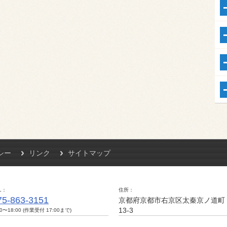
シー
リンク
サイトマップ
L
住所
75-863-3151
京都府京都市右京区太秦京ノ道町
13-3
00〜18:00 (作業受付 17:00まで)