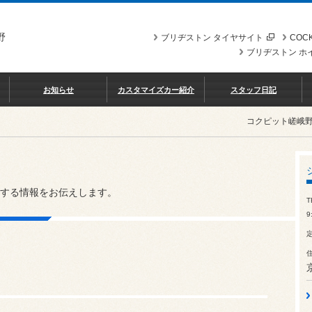
野
ブリヂストン タイヤサイト
COCK
ブリヂストン ホ
お知らせ
カスタマイズカー紹介
スタッフ日記
コクピット嵯峨
する情報をお伝えします。
T
9