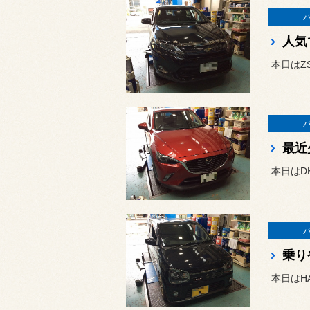
人気
本日はZ
最近
本日はD
乗り
本日はH