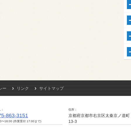
シー
リンク
サイトマップ
L
住所
75-863-3151
京都府京都市右京区太秦京ノ道町
13-3
00〜18:00 (作業受付 17:00まで)