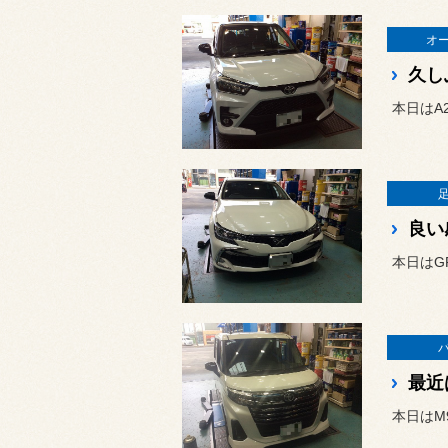
オ
久し
本日はA
良い
本日はG
最近
本日はM