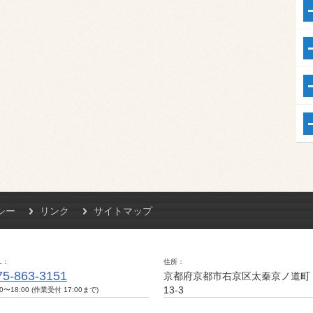
シー
リンク
サイトマップ
L
住所
75-863-3151
京都府京都市右京区太秦京ノ道町
13-3
00〜18:00 (作業受付 17:00まで)