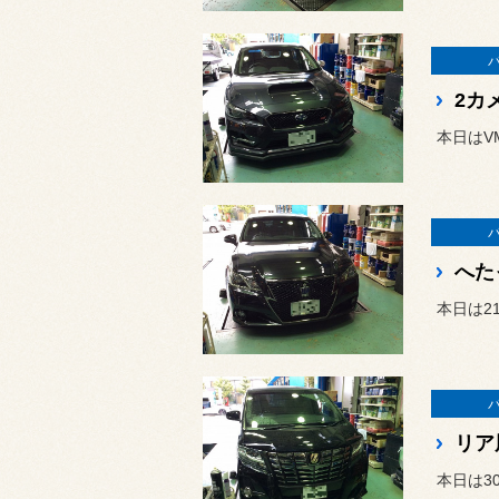
2カ
本日はV
へた
本日は2
リア
本日は3