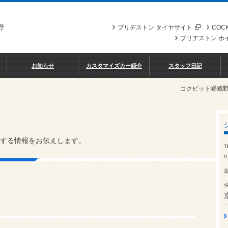
野
ブリヂストン タイヤサイト
COCK
ブリヂストン ホ
お知らせ
カスタマイズカー紹介
スタッフ日記
コクピット嵯峨
する情報をお伝えします。
T
9