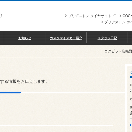
野
ブリヂストン タイヤサイト
COCK
ブリヂストン ホ
お知らせ
カスタマイズカー紹介
スタッフ日記
コクピット嵯峨
する情報をお伝えします。
T
9