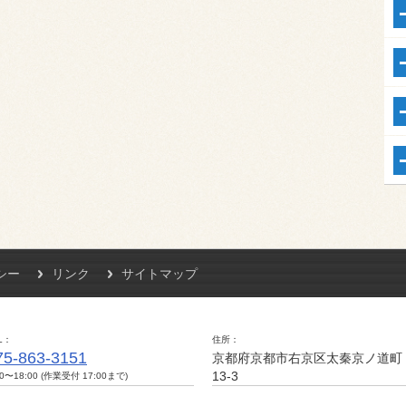
シー
リンク
サイトマップ
L
住所
75-863-3151
京都府京都市右京区太秦京ノ道町
13-3
00〜18:00 (作業受付 17:00まで)