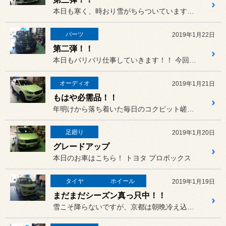
本日も寒く、時おり雪がちらついています京都です。
パーツ
2019年1月22日
第二弾！！
本日もバリバリ仕事していきます！！ 今回のお車はこちら。
オーディオ
2019年1月21日
もはや必需品！！
年明けから落ち着いた毎日のコクピット嵯峨野です。笑
足廻り
2019年1月20日
グレードアップ
本日のお車はこちら！ トヨタ プロボックス
タイヤ
ホイール
2019年1月19日
まだまだシーズン真っ只中！！
雪こそ降らないですが、京都は朝晩冷え込みが厳しい日が続いてます。