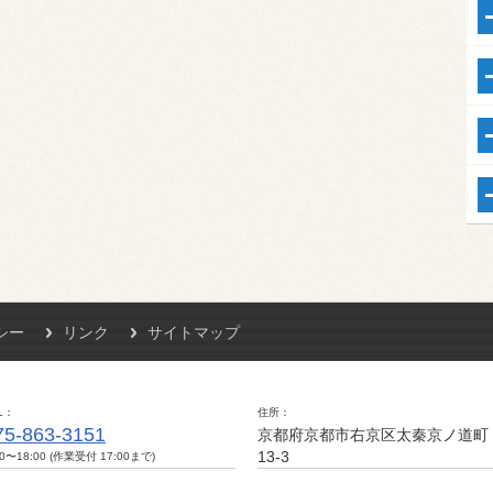
シー
リンク
サイトマップ
L
住所
75-863-3151
京都府京都市右京区太秦京ノ道町
13-3
00〜18:00 (作業受付 17:00まで)