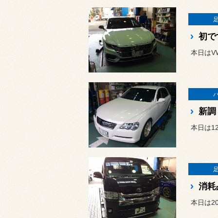
初で
本日はV
新調
本日は1
消耗
本日は2