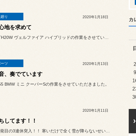
足廻り
2020年1月18日
カ
心地を求めて
本日はATH20W ヴェルファイア ハイブリッドの作業をさせていた...
パーツ
2020年1月13日
音、奏でています
1
55 BMW ミニ クーパーSの作業をさせていただきました。
2
3
2020年1月11日
ちしてます！！
年明け一発目の3連休突入！！ 寒いだけで全く雪が降らないせいな...