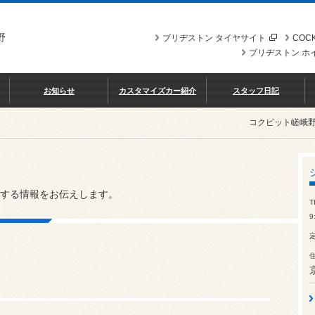
野
ブリヂストン タイヤサイト
COCK
ブリヂストン ホ
お知らせ
カスタマイズカー紹介
スタッフ日記
コクピット嵯峨
する情報をお伝えします。
T
9