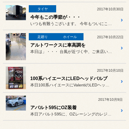
タイヤ
2017年10月30日
今年もこの季節が・・・
いつも有難うございます。 今年もついにこの季節がやってきま...
足廻り
ホイール
2017年10月22日
アルトワークスに車高調を
本日は」・・・ 台風が近づく中、ご来店いただき有...
2017年10月10日
100系ハイエースにLEDヘッドバルブ
本日100系ハイエースにValentiのLEDヘッドバルブを装着し...
2017年10月9日
アバルト595にOZ装着
本日アバルト595に、OZレーシングのレジェンダ 17インチを装着...