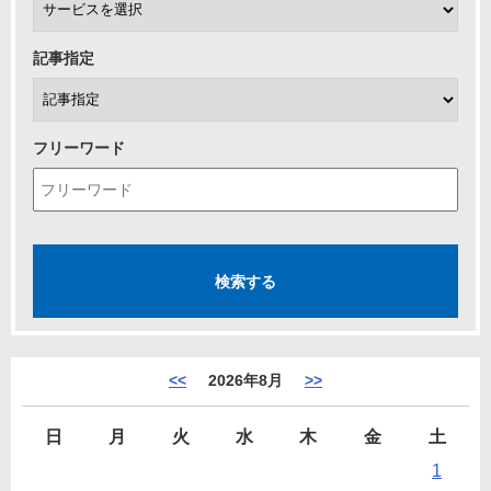
記事指定
フリーワード
<<
2026年8月
>>
日
月
火
水
木
金
土
1