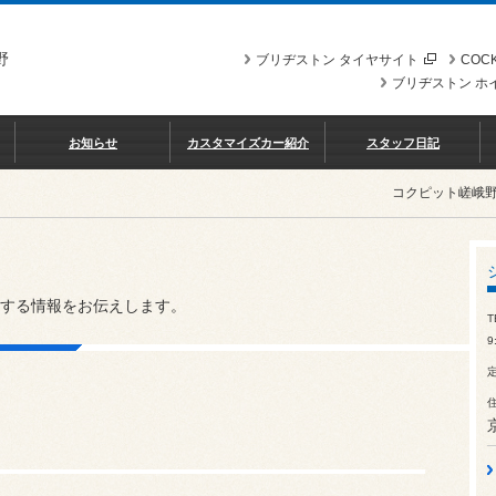
野
ブリヂストン タイヤサイト
COCK
ブリヂストン ホ
お知らせ
カスタマイズカー紹介
スタッフ日記
コクピット嵯峨
する情報をお伝えします。
T
9