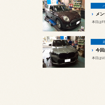
メン
本日はF
今回
本日はU