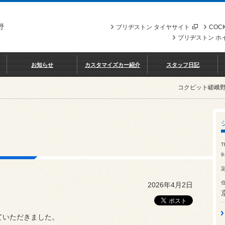
野
ブリヂストン タイヤサイト
COCK
ブリヂストン ホ
お知らせ
カスタマイズカー紹介
スタッフ日記
コクピット嵯峨
T
9
2026年4月2日
ていただきました。