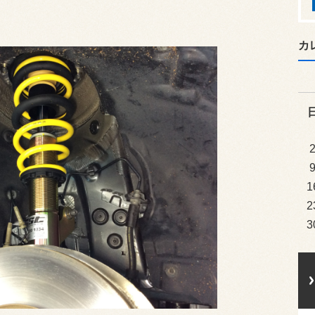
カ
1
2
3