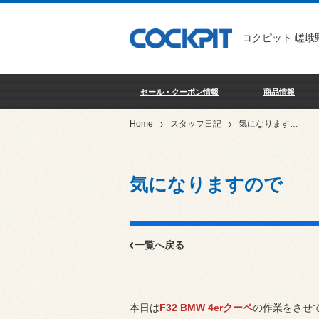
コクピット 嵯峨
セール・クーポン情報
商品情報
Home
スタッフ日記
気になりますので
気になりますので
一覧へ戻る
本日は
F32 BMW 4erクーペ
の作業をさせ