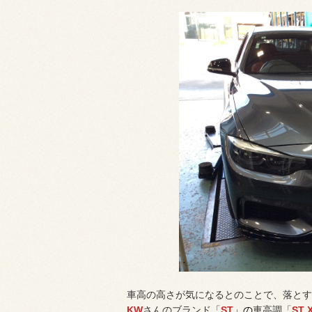
車高の高さが気になるとのことで、落とす
KW
さんのブランド「
ST
」の
車高調「
ST 