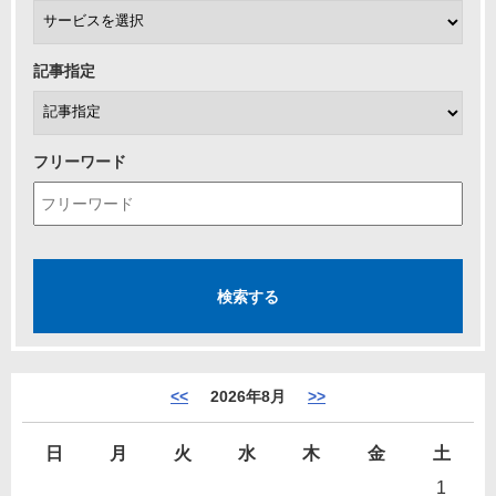
記事指定
フリーワード
<<
2026年8月
>>
日
月
火
水
木
金
土
1