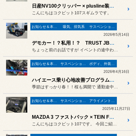
日産NV100クリッパー × plusline装着でリフトアップ！！！
こんにちはコクピット107スギムラです。
お知らせ＆本日の出来事
吸気、排気系
サスペンション関係
2026年5月14日
デモカー！？私用！？ TRUST JB74 JIMMNY SIERRA来店！！
ちょっと前のお話ですが イベントの途中わざわざ寄って頂き...
お知らせ＆本日の出来事
サスペンション関係
ボディ、外装関連
2026年4月16日
ハイエース乗り心地改善プログラム施工！！
季節はすっかり春！！桜も満開で 通勤途中には、ついつい目が桜を追...
お知らせ＆本日の出来事
サスペンション関係
アライメント調整
2025年11月27日
MAZDA 3 ファストバック × TEIN FLEX Z ＋ EDFC5
こんにちはコクピット107です。 今回ご紹介するのは20/30代に...