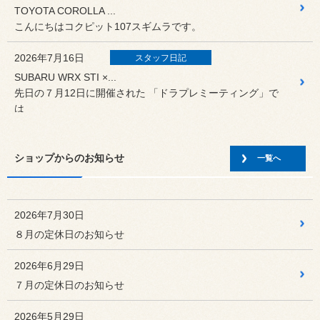
TOYOTA COROLLA ...
こんにちはコクピット107スギムラです。
2026年7月16日
スタッフ日記
SUBARU WRX STI ×...
先日の７月12日に開催された 「ドラプレミーティング」で
は
2026年7月2日
スタッフ日記
ショップからのお知らせ
NISSAN NV100クリッパ...
一覧へ
こんにちはコクピット107スギムラです。
2026年6月29日
スタッフ日記
2026年7月30日
大丈夫？ETCのセキュリティ規格
８月の定休日のお知らせ
みなさんこんにちは！ 佐々木です！
2026年6月29日
2026年6月26日
カスタマイズカー
７月の定休日のお知らせ
TOYOTA GRヤリスMC後
TOYOTA GRヤリスMC後のカスタマイズをお手伝い♬
2026年5月29日