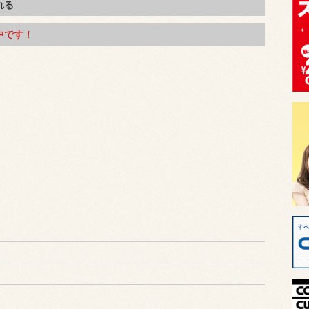
れる
中です！