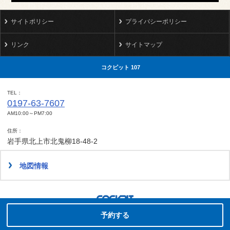
サイトポリシー
プライバシーポリシー
リンク
サイトマップ
コクピット 107
TEL
0197-63-7607
AM10:00～PM7:00
住所
岩手県北上市北鬼柳18-48-2
地図情報
タイヤ点検・安全点検/タイヤ履き替え/オイル交換/その他ピット作業の予約
Copyright(C)2014-2022 COCKPIT Sakura.All rights reserved.
予約する