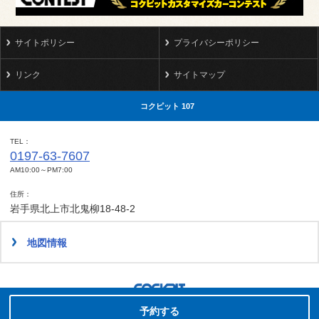
サイトポリシー
プライバシーポリシー
リンク
サイトマップ
コクピット 107
TEL
0197-63-7607
AM10:00～PM7:00
住所
岩手県北上市北鬼柳18-48-2
地図情報
タイヤ点検・安全点検/タイヤ履き替え/オイル交換/その他ピット作業の予約
Copyright(C)2014-2022 COCKPIT Sakura.All rights reserved.
予約する