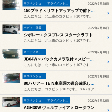
サスペンション関係
アライメント調整
2022年7月28日
150プラド × リフトアッアップで前下がり解消！
こんにちは、北上市のコクピット107です。
ボディ、外装関連
2022年7月16日
シボレーエクスプレス スタークラフト × ヒッチメンバー 取付
こんにちは、北上市のコクピット107です。
オーディオ、ナビ取り付け
2022年7月10日
JB64W × バックカメラ取付 × スピーカー交換
こんにちは、北上市のコクピット107です。
サスペンション関係
2022年3月29日
80ハリアー TEIN車高調の適合確認してみた。
こんにちは、コクピット107です。 80ハリアーがピットイン。
サスペンション関係
アライメント調整
2022年3月22日
AGH30W ヴェルファイア × ローダウン