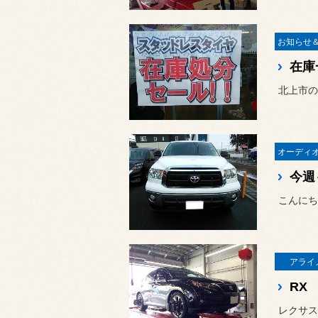
在庫
北上市の
今週
こんにち
アライ
RX
レクサス