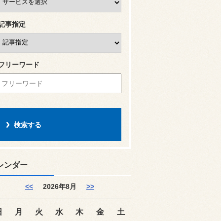
記事指定
フリーワード
レンダー
<<
2026年8月
>>
日
月
火
水
木
金
土