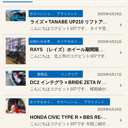
サスペンション関係
アライメント調整
2025年4月24日
ライズ × TANABE UP210 リフトアップサス
こんにちはコクピット107です。 タイヤ交換シーズンもいよいよ後半...
お知らせ＆本日の出来事
タイヤ＆ホイール
2025年4月21日
RAYS （レイズ）ホイール期間限定で増量展示中です！
こんにちは、北上市のコクピット107です。
新商品
インテリア
2025年4月17日
DC2 インテグラ × BRIDE ZETA IV RACING MIKU 2024 ver.
こんにちはコクピット107です。 桜前線が全国的に絶賛北上中のよう...
タイヤ＆ホイール
サスペンション関係
アライメント調整
2025年4月10日
HONDA CIVIC TYPE R × BBS RE-V7＋SPOON progressive spring
こんにちはコクピット107です 今回ご紹介するのは本田のRの中で...