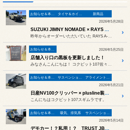
お知らせ＆本日の出来事
タイヤ＆ホイール
新商品
2026年5月28日
SUZUKI JIMNY NOMADE × RAYS A-LAP-J ブロンズアルマイト
昨年からオーダーいただいていた RAYS A-LAP-Jがやっと...
お知らせ＆本日の出来事
2026年5月25日
店舗入り口の黒板を更新しました！
みなさんこんにちは！ コクピット107佐々木です。
お知らせ＆本日の出来事
サスペンション関係
アライメント調整
2026年5月21日
日産NV100クリッパー × plusline装着でリフトアップ！！！
こんにちはコクピット107スギムラです。
お知らせ＆本日の出来事
吸気、排気系
サスペンション関係
2026年5月14日
デモカー！？私用！？ TRUST JB74 JIMMNY SIERRA来店！！