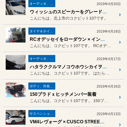
オーディオ、ナビ取り付け
2019年4月20日
ウィッシュのスピーカーをグレードアップ
こんにちは、北上市のコクピット107です。
タイヤ＆ホイール
2019年4月18日
RCオデッセイをローダウン × インチアップ
こんにちは、コクピット107です。 RCオデッセイハイブリッドがピッ...
オーディオ、ナビ取り付け
2019年4月17日
ハタラククルマノコウホウシカイヲカクホセヨ！
こんにちは、コクピット107です。 はたらくクルマのダイナ2t車がご...
ボディ、外装関連
2019年4月16日
150プラドｘヒッチメンバー装着
こんにちは、コクピット107です。 150プラドがピットイン。
サスペンション関係
2019年4月13日
VM4レヴォーグ × CUSCO STREET ZERO A