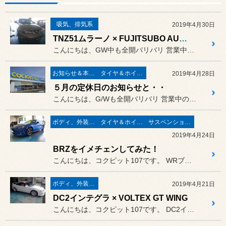
吸気、排気系
2019年4月30日
TNZ51ムラーノ × FUJITSUBO AUTHORIZE S取付！
こんにちは、GW中も全開バリバリ 営業中のコクピット107です。
お知らせ＆本日の出来事
タイヤ＆ホイール
2019年4月28日
５月の定休日のお知らせと・・
こんにちは、G/Wも全開バリバリ 営業中のコクピット107です。
ボディ、外装関連
タイヤ＆ホイール
サスペンション関係
2019年4月24日
BRZをイメチェンしてみた！
こんにちは、コクピット107です。 WRブルーのボディカラーがまぶしい
ボディ、外装関連
2019年4月21日
DC2インテグラ × VOLTEX GT WING
こんにちは、コクピット107です。 DC2インテグラRがピットイン。