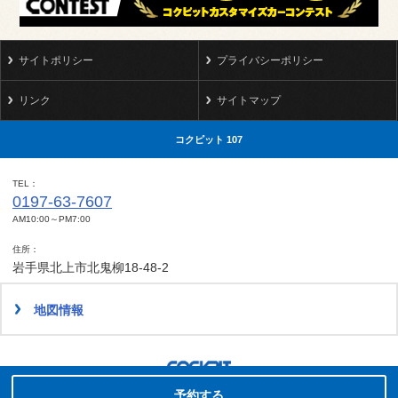
サイトポリシー
プライバシーポリシー
リンク
サイトマップ
コクピット 107
TEL
0197-63-7607
AM10:00～PM7:00
住所
岩手県北上市北鬼柳18-48-2
地図情報
タイヤ点検・安全点検/タイヤ履き替え/オイル交換/その他ピット作業の予約
Copyright(C)2014-2022 COCKPIT Sakura.All rights reserved.
予約する