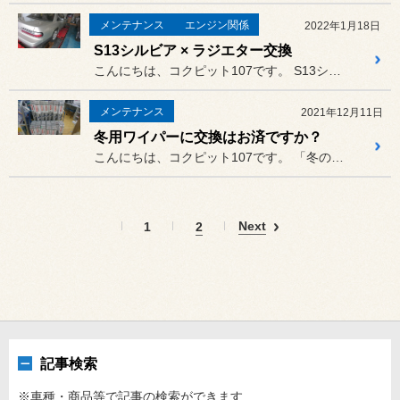
メンテナンス
エンジン関係
2022年1月18日
S13シルビア × ラジエター交換
こんにちは、コクピット107です。 S13シルビアがピットイン。
メンテナンス
2021年12月11日
冬用ワイパーに交換はお済ですか？
こんにちは、コクピット107です。 「冬の必需品」スノーワイパーを取...
Next
1
2
記事検索
※車種・商品等で記事の検索ができます