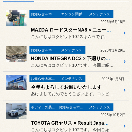
お知らせ＆本日の出来事
エンジン関係
メンテナンス
2026年6月18日
MAZDA ロードスターNA8 × ニューテック パワーアッププログラム施工
こんにちはコクピット107スギムラです。
お知らせ＆本日の出来事
メンテナンス
2026年1月29日
HONDA INTEGRA DC2 × 下廻りの錆問題
こんにちはコクピット107です。 今回ご紹介するのはいつもご利用い...
お知らせ＆本日の出来事
メンテナンス
2026年1月6日
今年もよろしくお願いいたします
あけましておめでとうございます。コクピット107です。
ボディ、外装関連
お知らせ＆本日の出来事
メンテナンス
2025年10月2日
TOYOTA GRヤリス × Result Japan カーボンリヤウイング
こんにちはコクピット107です。 今回ご紹介するのはいつも当店をご...