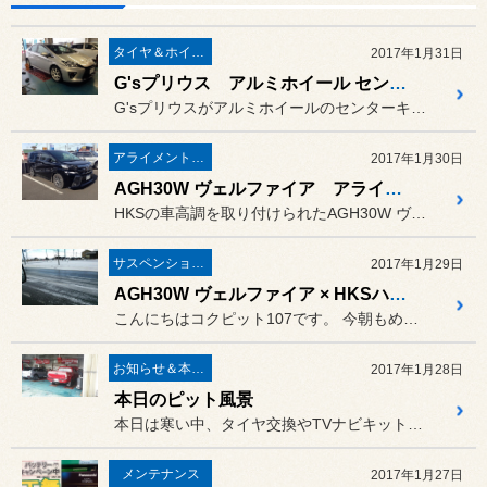
タイヤ＆ホイール
2017年1月31日
G'sプリウス アルミホイール センターキャップ交換
G'sプリウスがアルミホイールのセンターキャップ交換で入庫です。
アライメント調整
2017年1月30日
AGH30W ヴェルファイア アライメント調整
HKSの車高調を取り付けられたAGH30W ヴェルファイアがアライ...
サスペンション関係
2017年1月29日
AGH30W ヴェルファイア × HKSハイパーMAX SスタイルL装着！
こんにちはコクピット107です。 今朝もめっちゃ寒かったですね～
お知らせ＆本日の出来事
2017年1月28日
本日のピット風景
本日は寒い中、タイヤ交換やTVナビキット、バルブ交換作業など
メンテナンス
2017年1月27日