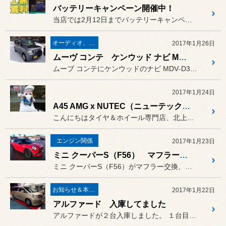
バッテリーキャンペーン開催中！
当店では2月12日までバッテリーキャンペーンを開催しております。
オーディオ、ナビ取り付け
2017年1月26日
ムーヴ コンテ ケンウッド ナビ MDV‐D303 取り付け
ムーブ コンテにケンウッドのナビ MDV‐D303の取り付けです。
2017年1月24日
A45 AMG x NUTEC（ニューテック）！
こんにちはタイヤ＆ホイール専門店、北上のコクピット107です。
エンジン関係
2017年1月23日
ミニ クーパーS（F56） マフラー、インテークキット取り付け
ミニ クーパーS（F56）がマフラー交換、インテークキットの取付で...
お知らせ＆本日の出来事
2017年1月22日
アルファード 入庫してました
アルファードが２台入庫しました。 １台目はフロントのドライブシャフ...