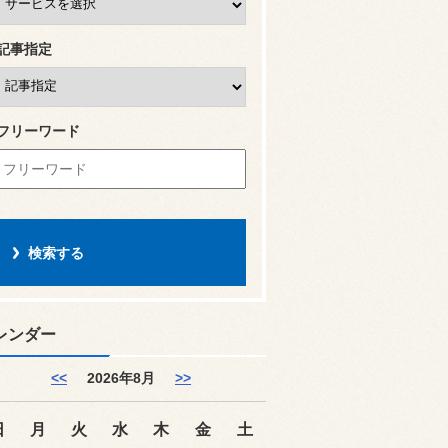
記事指定
フリーワード
レンダー
<<
2026年8月
>>
日
月
火
水
木
金
土