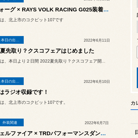
レヴォーグ × RAYS VOLK RACING G025装着とお知らせ
は、北上市のコクピット107です
お知らせ＆本日の出来事
2022年6月11日
22夏先取り？クスコフェアはじめました
は、本日より２日間 2022夏先取り？クスコフェア開...
お知らせ＆本日の出来事
2022年6月10日
はラジオ収録です！
は、北上市のコクピット107です。
カ
、外装関連
2022年6月7日
30ヴェルファイア × TRDパフォーマンスダンパー・ドアスタビライザー＆ブレースセット取付