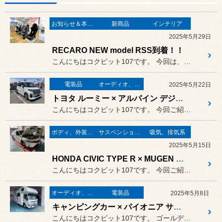
お知らせ＆本日の出来事
新商品
インテリア
2025年5月29日
RECARO NEW model RSS到着！！
こんにちはコクピット107です。 今回は、皆さんが待ちに待ったRE...
電装品
オーディオ、ナビ取り付け
2025年5月22日
トヨタ ルーミー × アルパイン デジタルインナーミラーDVR-DM1000A-IC
こんにちはコクピット107です。 今回ご紹介するのは、長年ご利用い...
ボディ、外装関連
サスペンション関係
吸気、排気系
2025年5月15日
HONDA CIVIC TYPE R × MUGEN FRONT UNDER SPOILER ベルリナブラック
こんにちはコクピット107です。 今回ご紹介するのはホンダのRです...
オーディオ、ナビ取り付け
電装品
2025年5月8日
キャンピングカー × パイオニア サイバーナビ取付！！
こんにちはコクピット107です。 ゴールデンウイークも終わり本格的...