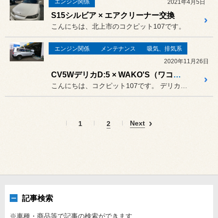
エンジン関係
2021年4月5日
S15シルビア × エアクリーナー交換
こんにちは、北上市のコクピット107です。
エンジン関係
メンテナンス
吸気、排気系
2020年11月26日
CV5WデリカD:5 × WAKO'S（ワコーズ）RECS（レックス）施工
こんにちは、コクピット107です。 デリカD:5 CV5Wがピットイ...
Next
1
2
記事検索
※車種・商品等で記事の検索ができます