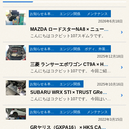
お知らせ＆本日の出来事
エンジン関係
メンテナンス
2026年6月18日
MAZDA ロードスターNA8 × ニューテック パワーアッププログラム施工
こんにちはコクピット107スギムラです。
お知らせ＆本日の出来事
エンジン関係
ボディ、外装関連
2025年12月18日
三菱 ランサーエボワゴン CT9A × HPI 40mmアルミラジエーター交換
こんにちはコクピット107です。 今回ご紹介するのは８年前に交換し...
お知らせ＆本日の出来事
エンジン関係
2025年10月16日
SUBARU WRX STI × TRUST GReddy TW-R アルミラジエーター
こんにちはコクピット107です。 今回はいつもご利用いただいている...
お知らせ＆本日の出来事
エンジン関係
メンテナンス
2022年3月15日
GRヤリス（GXPA16） × HKS CARBON RACING SUCTION × ギアオイル交換