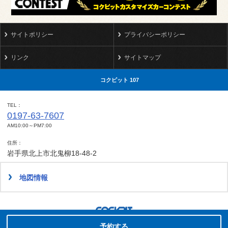
サイトポリシー
プライバシーポリシー
リンク
サイトマップ
コクピット 107
TEL
0197-63-7607
AM10:00～PM7:00
住所
岩手県北上市北鬼柳18-48-2
地図情報
タイヤ点検・安全点検/タイヤ履き替え/オイル交換/その他ピット作業の予約
Copyright(C)2014-2022 COCKPIT Sakura.All rights reserved.
予約する