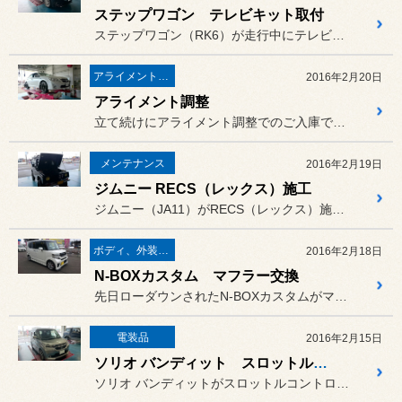
ステップワゴン テレビキット取付
ステップワゴン（RK6）が走行中にテレビ画面を表示させられる
アライメント調整
2016年2月20日
アライメント調整
立て続けにアライメント調整でのご入庫です。
メンテナンス
2016年2月19日
ジムニー RECS（レックス）施工
ジムニー（JA11）がRECS（レックス）施工にて入庫されました。
ボディ、外装関連
2016年2月18日
N-BOXカスタム マフラー交換
先日ローダウンされたN-BOXカスタムがマフラー交換で入庫されまし...
電装品
2016年2月15日
ソリオ バンディット スロットルコントローラー取付
ソリオ バンディットがスロットルコントローラー取付で入庫されました。