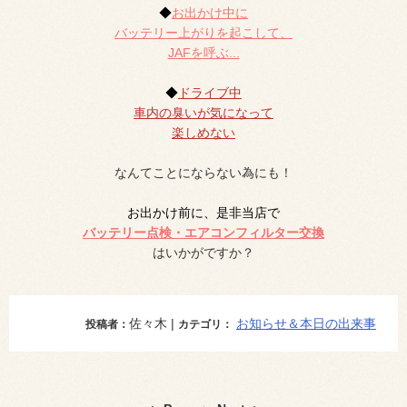
◆
お出かけ中に
バッテリー上がりを起こして、
JAFを呼ぶ...
◆
ドライブ中
車内の臭いが気になって
楽しめない
なんてことにならない為にも！
お出かけ前に、是非当店で
バッテリー点検・エアコンフィルター交換
はいかがですか？
佐々木 |
お知らせ＆本日の出来事
投稿者：
カテゴリ：