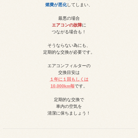
燃費が悪化
してしまい、
最悪の場合
エアコンの故障
に
つながる場合も！
そうならない為にも、
定期的な交換が必要です。
エアコンフィルターの
交換目安は
１年に１回
もしくは
10,000km毎
です。
定期的な交換で
車内の空気を
清潔に保ちましょう！