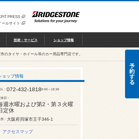
PIT PRESS
イールサイト
技術・サービス
ショップ情報
塚市のタイヤ・ホイール等のカー用品専門店です。
ショップ情報
072-432-1818
EL
9:00～18:30
定休日
毎週水曜および第2・第３火曜
日定休
大阪府貝塚市王子346-1
住所
アクセスマップ