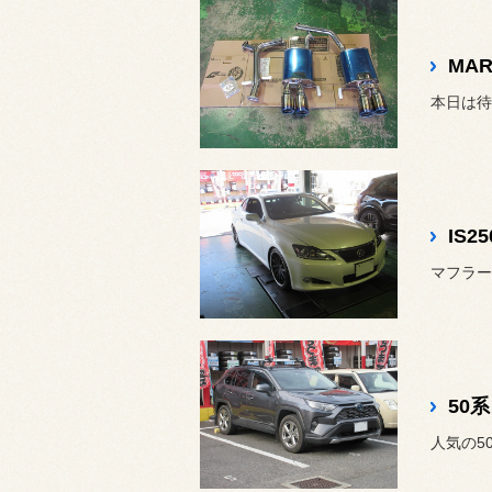
MA
本日は待
IS
50
人気の5