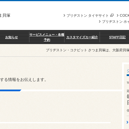
ま貝塚
ブリヂストン タイヤサイト
COCK
ブリヂストン ホ
サービスメニュー・各種
お知らせ
カスタマイズカー紹介
STAFF日記
予約
ブリヂストン・コクピット さつま貝塚は、大阪府貝
する情報をお伝えします。
T