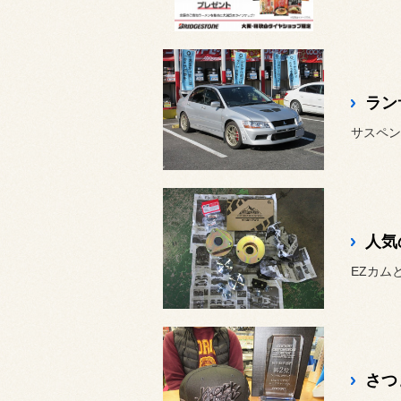
人気
EZカム