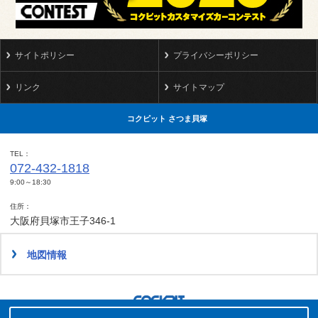
サイトポリシー
プライバシーポリシー
リンク
サイトマップ
コクピット さつま貝塚
TEL
072-432-1818
9:00～18:30
住所
大阪府貝塚市王子346-1
地図情報
タイヤ点検・安全点検/タイヤ履き替え/オイル交換/その他ピット作業の予約