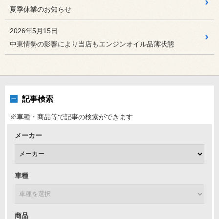
夏季休業のお知らせ
2026年7月27日
STAFF日記
ノート ホイール交換
2026年5月15日
ホイール交換 ノート（E13）のホイールをホイ...
中東情勢の影響により当店もエンジンオイル品薄状態
2026年7月26日
商品情報
IPF『SUPER J BEAM...
コストパフォーマンスに優れたドライバーユニット内蔵設計
の小型エント...
記事検索
2026年7月24日
STAFF日記
※車種・商品等で記事の検索ができます
ヴォクシー バッテリー交換
メーカー
バッテリー交換 ヴォクシー（80系）のバッテリー...
車種
商品