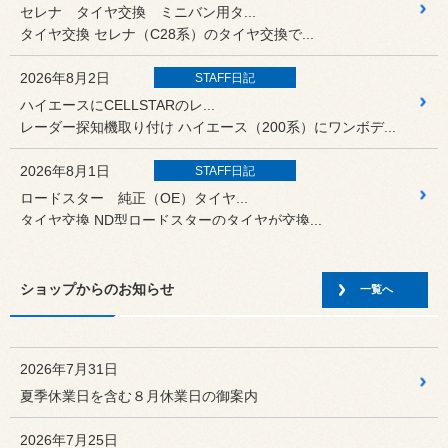
セレナ タイヤ交換 ミニバン用タ...
タイヤ交換 セレナ（C28系）のタイヤ交換で...
2026年8月2日
STAFF日記
ハイエースにCELLSTARのレ...
レーダー探知機取り付け ハイエース（200系）にワンボデ...
2026年8月1日
STAFF日記
ロードスター 純正（OE）タイヤ...
タイヤ交換 ND型ロードスターのタイヤが交換...
2026年7月30日
STAFF日記
ショップからのお知らせ
アルトワークス タイヤ交換 “P...
一覧へ
タイヤ交換 アルトワークス（HA36S）のタ...
2026年7月28日
商品情報
2026年7月31日
weds『RIZLEY MS』１...
夏季休業日を含む８月休業日の御案内
オーソドックスなスポークデザインのブラック＆ポリッシュ
カラーホイール
2026年7月25日