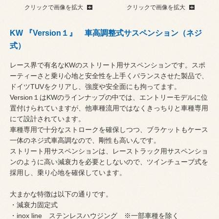
クリックで画像を拡大
クリックで画像を拡大
KW 『Version１』 車高調整式サスペンション（ネジ
式）
レース界で有名なKWのストリート用サスペンションです。スポ
ーティーさと乗り心地と安全性を上手くバランスさせた製品で、
ドイツTUVをクリアし、強度や安全面にも拘ってます。
Version１はKWのラインナップの中では、エントリーモデルに位
置付けられていますが、他車種流用ではなくきっちりと車種専用
にて設計されています。
車種専用で十分なストロークを確保しつつ、ブラケットもケース
一体のネジ式車高調なので、剛性も高いんです。
ストリート用サスペンションは、レーストラック用サスペンショ
ンのように高い減衰力を必要としないので、ツインチューブ式を
採用し、乗り心地を確保しています。
大まかな特徴は以下の通りです。
・減衰力固定式
・inox line ステンレスハウジング ※一部車種を除く