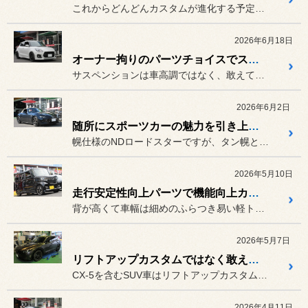
これからどんどんカスタムが進化する予定のアルトワークス、まずはやっ...
2026年6月18日
オーナー拘りのパーツチョイスでストリートでの走行フィールを中心にカスタマイズしたスイフトスポーツ（ZC33S）
サスペンションは車高調ではなく、敢えての純正形状ショックアブソーバ...
2026年6月2日
随所にスポーツカーの魅力を引き上げるパーツを装着したロードスター（ND5RE）
幌仕様のNDロードスターですが、タン幌とタン内装でオシャレ度が高く...
2026年5月10日
走行安定性向上パーツで機能向上カスタムメイクを施したN-BOX Custom（JF3）
背が高くて車幅は細めのふらつき易い軽トールワゴンなので、まずはボデ...
2026年5月7日
リフトアップカスタムではなく敢えてのローダウンカスタムを敢行したCX-5（KF5P）
CX-5を含むSUV車はリフトアップカスタムを施すオーナーが多い中...
2026年4月11日