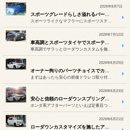
2026年8月7日
スポーツグレードらしさ溢れるパーツチョイスでスポーツ色が色濃く表現されたアルトワークス（HA36S）
スポーツライクなマフラーにスポーツステアリングやスポーツエアフィル...
2026年7月12日
車高調とスポーツタイヤでスポーティーにローダウンカスタマイズしたアルト（HA36S）
車高調でサラッとローダウンカスタムを施したHA36Sアルト。
2026年6月25日
オーナー拘りのパーツチョイスでカスタマイズされたホットハッチ シビックTYPE R（FL5）
まずはあったら安心の前後ドラレコ取り付けからスタートし、ついでにハ...
2026年6月23日
安心と信頼のローダウンスプリングでローダウンを施したシビックTYPE-R（FL5）
ホンダ系アフターパーツといえば定番且つ安心と信頼の“SPOON S...
2026年6月21日
ローダウンカスタマイズを施したアルトワークス（HA36S）