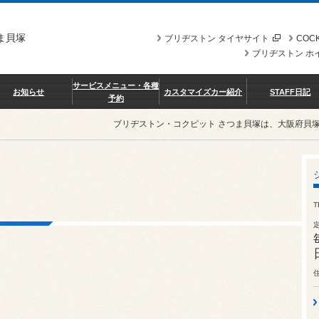
ま貝塚
ブリヂストン タイヤサイト
COCK
ブリヂストン ホ
サービスメニュー・各種
お知らせ
カスタマイズカー紹介
STAFF日記
予約
ブリヂストン・コクピット さつま貝塚は、大阪府貝
T