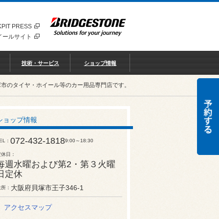
PIT PRESS
イールサイト
技術・サービス
ショップ情報
塚市のタイヤ・ホイール等のカー用品専門店です。
ショップ情報
072-432-1818
EL
9:00～18:30
定休日
毎週水曜および第2・第３火曜
日定休
大阪府貝塚市王子346-1
住所
アクセスマップ