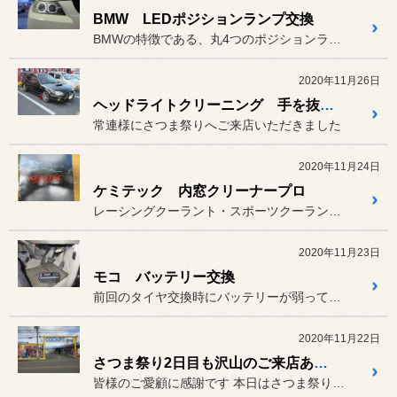
BMW LEDポジションランプ交換
BMWの特徴である、丸4つのポジションランプ（コロナリング）ですが...
2020年11月26日
ヘッドライトクリーニング 手を抜かずに頑張ってますよ
常連様にさつま祭りへご来店いただきました
2020年11月24日
ケミテック 内窓クリーナープロ
レーシングクーラント・スポーツクーラント（PG55シリーズ）で有名...
2020年11月23日
モコ バッテリー交換
前回のタイヤ交換時にバッテリーが弱っていた方で、完全に上がり切って...
2020年11月22日
さつま祭り2日目も沢山のご来店ありがとうございました
皆様のご愛顧に感謝です 本日はさつま祭り2日目。